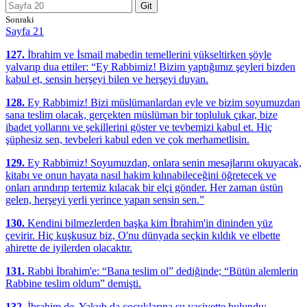
Git
Sonraki
Sayfa 21
127.
İbrahim ve İsmail mabedin temellerini yükseltirken şöyle
yalvarıp dua ettiler: “Ey Rabbimiz! Bizim yaptığımız şeyleri bizden
kabul et, sensin herşeyi bilen ve herşeyi duyan.
128.
Ey Rabbimiz! Bizi müslümanlardan eyle ve bizim soyumuzdan
sana teslim olacak, gerçekten müslüman bir topluluk çıkar, bize
ibadet yollarını ve şekillerini göster ve tevbemizi kabul et. Hiç
şüphesiz sen, tevbeleri kabul eden ve çok merhametlisin.
129.
Ey Rabbimiz! Soyumuzdan, onlara senin mesajlarını okuyacak,
kitabı ve onun hayata nasıl hakim kılınabileceğini öğretecek ve
onları arındırıp tertemiz kılacak bir elçi gönder. Her zaman üstün
gelen, herşeyi yerli yerince yapan sensin sen.”
130.
Kendini bilmezlerden başka kim İbrahim'in dininden yüz
çevirir. Hiç kuşkusuz biz, O'nu dünyada seçkin kıldık ve elbette
ahirette de iyilerden olacaktır.
131.
Rabbi İbrahim'e: “Bana teslim ol” dediğinde; “Bütün alemlerin
Rabbine teslim oldum” demişti.
132.
İbrahim de, Yakub da çocuklarına şu vasiyette bulundu: