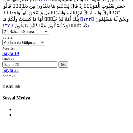
حَضَرَ يَعْقُوبَ الْمَوْتُۙ اِذْ قَالَ لِبَن۪يهِ مَا تَعْبُدُونَ مِنْ بَعْد۪يۜ قَالُوا
نَعْبُدُ اِلٰهَكَ وَاِلٰهَ اٰبَٓائِكَ اِبْرٰه۪يمَ وَاِسْمٰع۪يلَ وَاِسْحٰقَ اِلٰهاً وَاحِداًۚ
تِلْكَ اُمَّةٌ قَدْ خَلَتْۚ لَهَا مَا كَسَبَتْ وَلَكُمْ مَا
﴿١٣٣﴾
وَنَحْنُ لَهُ مُسْلِمُونَ
كَسَبْتُمْۚ وَلَا تُسْـَٔلُونَ عَمَّا كَانُوا يَعْمَلُونَ
﴿١٣٤﴾
Sureler
Mealler
Sayfa 19
Önceki
Git
Sayfa 21
Sonraki
Bismillah
Sosyal Medya