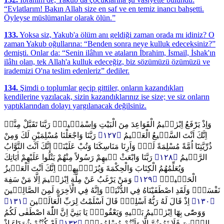
“Evlatlarım! Bakın Allah size en saf ve en temiz inancı bahşetti.
Öyleyse müslümanlar olarak ölün.”
133.
Yoksa siz, Yakub'a ölüm anı geldiği zaman orada mı idiniz? O
zaman Yakub oğullarına: “Benden sonra neye kulluk edeceksiniz?”
demişti. Onlar da: “Senin ilâhın ve ataların İbrahim, İsmail, İshak'ın
ilâhı olan, tek Allah'a kulluk edeceğiz, biz sözümüzü özümüzü ve
irademizi O'na teslim edenleriz” dediler.
134.
Şimdi o toplumlar geçip gittiler, onların kazandıkları
kendilerine yazılacak, sizin kazandıklarınız ise size; ve siz onların
yaptıklarından dolayı yargılanacak değilsiniz.
وَاِذْ يَرْفَعُ اِبْرٰه۪يمُ الْقَوَاعِدَ مِنَ الْبَيْتِ وَاِسْمٰع۪يلُۜ رَبَّنَا تَقَبَّلْ مِنَّاۜ
رَبَّنَا وَاجْعَلْنَا مُسْلِمَيْنِ لَكَ وَمِنْ
﴿١٢٧﴾
اِنَّكَ اَنْتَ السَّم۪يعُ الْعَل۪يمُ
ذُرِّيَّتِنَٓا اُمَّةً مُسْلِمَةً لَكَۖ وَاَرِنَا مَنَاسِكَنَا وَتُبْ عَلَيْنَاۚ اِنَّكَ اَنْتَ التَّوَّابُ
رَبَّنَا وَابْعَثْ ف۪يهِمْ رَسُولاً مِنْهُمْ يَتْلُوا عَلَيْهِمْ اٰيَاتِكَ
﴿١٢٨﴾
الرَّح۪يمُ
وَيُعَلِّمُهُمُ الْكِتَابَ وَالْحِكْمَةَ وَيُزَكّ۪يهِمْۜ اِنَّكَ اَنْتَ الْعَز۪يزُ
وَمَنْ يَرْغَبُ عَنْ مِلَّةِ اِبْرٰه۪يمَ اِلَّا مَنْ سَفِهَ
﴿١٢٩﴾
الْحَك۪يمُ۟
نَفْسَهُۜ وَلَقَدِ اصْطَفَيْنَاهُ فِي الدُّنْيَاۚ وَاِنَّهُ فِي الْاٰخِرَةِ لَمِنَ الصَّالِح۪ينَ
﴿١٣١﴾
اِذْ قَالَ لَهُ رَبُّهُٓ اَسْلِمْۙ قَالَ اَسْلَمْتُ لِرَبِّ الْعَالَم۪ينَ
﴿١٣٠﴾
وَوَصّٰى بِهَٓا اِبْرٰه۪يمُ بَن۪يهِ وَيَعْقُوبُۜ يَا بَنِيَّ اِنَّ اللّٰهَ اصْطَفٰى لَكُمُ
اَمْ كُنْتُمْ شُهَدَٓاءَ اِذْ
﴿١٣٢﴾
الدّ۪ينَ فَلَا تَمُوتُنَّ اِلَّا وَاَنْتُمْ مُسْلِمُونَۜ