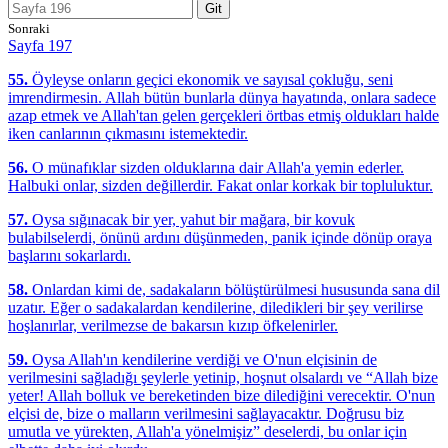
Git
Sonraki
Sayfa 197
55.
Öyleyse onların geçici ekonomik ve sayısal çokluğu, seni
imrendirmesin. Allah bütün bunlarla dünya hayatında, onlara sadece
azap etmek ve Allah'tan gelen gerçekleri örtbas etmiş oldukları halde
iken canlarının çıkmasını istemektedir.
56.
O münafıklar sizden olduklarına dair Allah'a yemin ederler.
Halbuki onlar, sizden değillerdir. Fakat onlar korkak bir topluluktur.
57.
Oysa sığınacak bir yer, yahut bir mağara, bir kovuk
bulabilselerdi, önünü ardını düşünmeden, panik içinde dönüp oraya
başlarını sokarlardı.
58.
Onlardan kimi de, sadakaların bölüştürülmesi hususunda sana dil
uzatır. Eğer o sadakalardan kendilerine, diledikleri bir şey verilirse
hoşlanırlar, verilmezse de bakarsın kızıp öfkelenirler.
59.
Oysa Allah'ın kendilerine verdiği ve O'nun elçisinin de
verilmesini sağladığı şeylerle yetinip, hoşnut olsalardı ve “Allah bize
yeter! Allah bolluk ve bereketinden bize dilediğini verecektir. O'nun
elçisi de, bize o malların verilmesini sağlayacaktır. Doğrusu biz
umutla ve yürekten, Allah'a yönelmişiz” deselerdi, bu onlar için