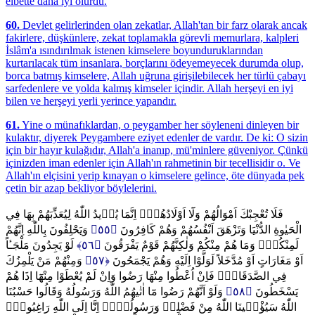
elbette daha iyi olurdu.
60.
Devlet gelirlerinden olan zekatlar, Allah'tan bir farz olarak ancak
fakirlere, düşkünlere, zekat toplamakla görevli memurlara, kalpleri
İslâm'a ısındırılmak istenen kimselere boyunduruklarından
kurtarılacak tüm insanlara, borçlarını ödeyemeyecek durumda olup,
borca batmış kimselere, Allah uğruna girişilebilecek her türlü çabayı
sarfedenlere ve yolda kalmış kimseler içindir. Allah herşeyi en iyi
bilen ve herşeyi yerli yerince yapandır.
61.
Yine o münafıklardan, o peygamber her söyleneni dinleyen bir
kulaktır, diyerek Peygambere eziyet edenler de vardır. De ki: O sizin
için bir hayır kulağıdır, Allah'a inanıp, mü'minlere güveniyor. Çünkü
içinizden iman edenler için Allah'ın rahmetinin bir tecellisidir o. Ve
Allah'ın elçisini yerip kınayan o kimselere gelince, öte dünyada pek
çetin bir azap bekliyor böylelerini.
فَلَا تُعْجِبْكَ اَمْوَالُهُمْ وَلَٓا اَوْلَادُهُمْۜ اِنَّمَا يُر۪يدُ اللّٰهُ لِيُعَذِّبَهُمْ بِهَا فِي
وَيَحْلِفُونَ بِاللّٰهِ اِنَّهُمْ
﴿٥٥﴾
الْحَيٰوةِ الدُّنْيَا وَتَزْهَقَ اَنْفُسُهُمْ وَهُمْ كَافِرُونَ
لَوْ يَجِدُونَ مَلْجَـٔاً
﴿٥٦﴾
لَمِنْكُمْۜ وَمَا هُمْ مِنْكُمْ وَلٰكِنَّهُمْ قَوْمٌ يَفْرَقُونَ
وَمِنْهُمْ مَنْ يَلْمِزُكَ
﴿٥٧﴾
اَوْ مَغَارَاتٍ اَوْ مُدَّخَلاً لَوَلَّوْا اِلَيْهِ وَهُمْ يَجْمَحُونَ
فِي الصَّدَقَاتِۚ فَاِنْ اُعْطُوا مِنْهَا رَضُوا وَاِنْ لَمْ يُعْطَوْا مِنْهَٓا اِذَا هُمْ
وَلَوْ اَنَّهُمْ رَضُوا مَٓا اٰتٰيهُمُ اللّٰهُ وَرَسُولُهُ وَقَالُوا حَسْبُنَا
﴿٥٨﴾
يَسْخَطُونَ
اللّٰهُ سَيُؤْت۪ينَا اللّٰهُ مِنْ فَضْلِه۪ وَرَسُولُهُٓۙ اِنَّٓا اِلَى اللّٰهِ رَاغِبُونَ۟