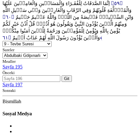
اِنَّمَا الصَّدَقَاتُ لِلْفُقَـرَٓاءِ وَالْمَسَاك۪ينِ وَالْعَامِل۪ينَ عَلَيْهَا
﴿٥٩﴾
وَالْمُؤَ۬لَّفَةِ قُلُوبُهُمْ وَفِي الرِّقَابِ وَالْغَارِم۪ينَ وَف۪ي سَب۪يلِ اللّٰهِ
﴿٦٠﴾
وَابْنِ السَّب۪يلِۜ فَر۪يضَةً مِنَ اللّٰهِۜ وَاللّٰهُ عَل۪يمٌ حَك۪يمٌ
وَمِنْهُمُ الَّذ۪ينَ يُؤْذُونَ النَّبِيَّ وَيَقُولُونَ هُوَ اُذُنٌۜ قُلْ اُذُنُ خَيْرٍ لَكُمْ
يُؤْمِنُ بِاللّٰهِ وَيُؤْمِنُ لِلْمُؤْمِن۪ينَ وَرَحْمَةٌ لِلَّذ۪ينَ اٰمَنُوا مِنْكُمْۜ
وَالَّذ۪ينَ يُؤْذُونَ رَسُولَ اللّٰهِ لَهُمْ عَذَابٌ اَل۪يمٌ
﴿٦١﴾
Sureler
Mealler
Sayfa 195
Önceki
Git
Sayfa 197
Sonraki
Bismillah
Sosyal Medya