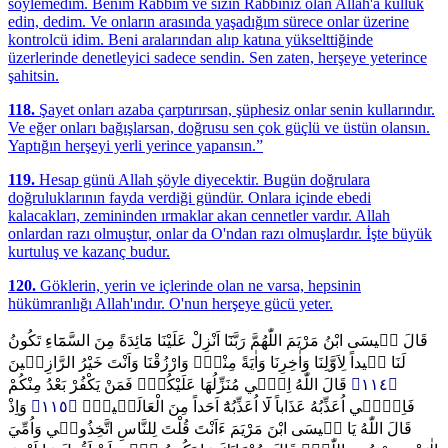
söylemedim. Benim Rabbim ve sizin Rabbiniz olan Allah'a kulluk
edin, dedim. Ve onların arasında yaşadığım sürece onlar üzerine
kontrolcü idim. Beni aralarından alıp katına yükselttiğinde
üzerlerinde denetleyici sadece sendin. Sen zaten, herşeye yeterince
şahitsin.
118.
Şayet onları azaba çarptırırsan, şüphesiz onlar senin kullarındır.
Ve eğer onları bağışlarsan, doğrusu sen çok güçlü ve üstün olansın.
Yaptığın herşeyi yerli yerince yapansın.”
119.
Hesap günü Allah şöyle diyecektir. Bugün doğrulara
doğruluklarının fayda verdiği gündür. Onlara içinde ebedi
kalacakları, zemininden ırmaklar akan cennetler vardır. Allah
onlardan razı olmuştur, onlar da O'ndan razı olmuşlardır. İşte büyük
kurtuluş ve kazanç budur.
120.
Göklerin, yerin ve içlerinde olan ne varsa, hepsinin
hükümranlığı Allah'ındır. O'nun herşeye gücü yeter.
قَالَ ع۪يسَى ابْنُ مَرْيَمَ اللّٰهُمَّ رَبَّنَٓا اَنْزِلْ عَلَيْنَا مَٓائِدَةً مِنَ السَّمَٓاءِ تَكُونُ
لَنَا ع۪يداً لِاَوَّلِنَا وَاٰخِرِنَا وَاٰيَةً مِنْكَۚ وَارْزُقْنَا وَاَنْتَ خَيْرُ الرَّازِق۪ينَ
قَالَ اللّٰهُ اِنّ۪ي مُنَزِّلُهَا عَلَيْكُمْۚ فَمَنْ يَكْفُرْ بَعْدُ مِنْكُمْ
﴿١١٤﴾
وَاِذْ
﴿١١٥﴾
فَاِنّ۪ٓي اُعَذِّبُهُ عَذَاباً لَٓا اُعَذِّبُهُٓ اَحَداً مِنَ الْعَالَم۪ينَ۟
قَالَ اللّٰهُ يَا ع۪يسَى ابْنَ مَرْيَمَ ءَاَنْتَ قُلْتَ لِلنَّاسِ اتَّخِذُون۪ي وَاُمِّيَ