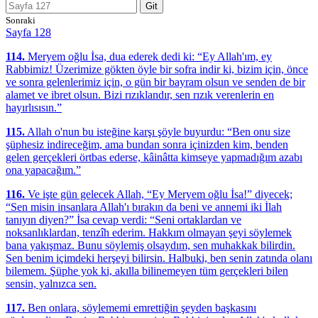
Git
Sonraki
Sayfa 128
114.
Meryem oğlu İsa, dua ederek dedi ki: “Ey Allah'ım, ey
Rabbimiz! Üzerimize gökten öyle bir sofra indir ki, bizim için, önce
ve sonra gelenlerimiz için, o gün bir bayram olsun ve senden de bir
alamet ve ibret olsun. Bizi rızıklandır, sen rızık verenlerin en
hayırlısısın.”
115.
Allah o'nun bu isteğine karşı şöyle buyurdu: “Ben onu size
şüphesiz indireceğim, ama bundan sonra içinizden kim, benden
gelen gerçekleri örtbas ederse, kâinâtta kimseye yapmadığım azabı
ona yapacağım.”
116.
Ve işte gün gelecek Allah, “Ey Meryem oğlu İsa!” diyecek;
“Sen misin insanlara Allah'ı bırakın da beni ve annemi iki İlah
tanıyın diyen?” İsa cevap verdi: “Seni ortaklardan ve
noksanlıklardan, tenzîh ederim. Hakkım olmayan şeyi söylemek
bana yakışmaz. Bunu söylemiş olsaydım, sen muhakkak bilirdin.
Sen benim içimdeki herşeyi bilirsin. Halbuki, ben senin zatında olanı
bilemem. Şüphe yok ki, akılla bilinemeyen tüm gerçekleri bilen
sensin, yalnızca sen.
117.
Ben onlara, söylememi emrettiğin şeyden başkasını