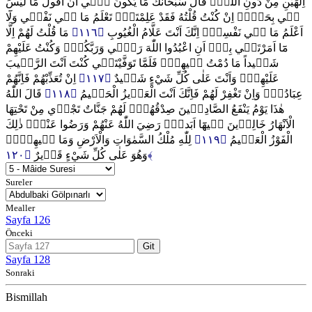
اِلٰهَيْنِ مِنْ دُونِ اللّٰهِۜ قَالَ سُبْحَانَكَ مَا يَكُونُ ل۪ٓي اَنْ اَقُولَ مَا لَيْسَ
ل۪ي بِحَقٍّۜ اِنْ كُنْتُ قُلْتُهُ فَقَدْ عَلِمْتَهُۜ تَعْلَمُ مَا ف۪ي نَفْس۪ي وَلَٓا
مَا قُلْتُ لَهُمْ اِلَّا
﴿١١٦﴾
اَعْلَمُ مَا ف۪ي نَفْسِكَۜ اِنَّكَ اَنْتَ عَلَّامُ الْغُيُوبِ
مَٓا اَمَرْتَن۪ي بِه۪ٓ اَنِ اعْبُدُوا اللّٰهَ رَبّ۪ي وَرَبَّكُمْۚ وَكُنْتُ عَلَيْهِمْ
شَه۪يداً مَا دُمْتُ ف۪يهِمْۚ فَلَمَّا تَوَفَّيْتَن۪ي كُنْتَ اَنْتَ الرَّق۪يبَ
اِنْ تُعَذِّبْهُمْ فَاِنَّهُمْ
﴿١١٧﴾
عَلَيْهِمْۜ وَاَنْتَ عَلٰى كُلِّ شَيْءٍ شَه۪يدٌ
قَالَ اللّٰهُ
﴿١١٨﴾
عِبَادُكَۚ وَاِنْ تَغْفِرْ لَهُمْ فَاِنَّكَ اَنْتَ الْعَز۪يزُ الْحَك۪يمُ
هٰذَا يَوْمُ يَنْفَعُ الصَّادِق۪ينَ صِدْقُهُمْۜ لَهُمْ جَنَّاتٌ تَجْر۪ي مِنْ تَحْتِهَا
الْاَنْهَارُ خَالِد۪ينَ ف۪يهَٓا اَبَداًۜ رَضِيَ اللّٰهُ عَنْهُمْ وَرَضُوا عَنْهُۜ ذٰلِكَ
لِلّٰهِ مُلْكُ السَّمٰوَاتِ وَالْاَرْضِ وَمَا ف۪يهِنَّۜ
﴿١١٩﴾
الْفَوْزُ الْعَظ۪يمُ
وَهُوَ عَلٰى كُلِّ شَيْءٍ قَد۪يرٌ
﴿١٢٠﴾
Sureler
Mealler
Sayfa 126
Önceki
Git
Sayfa 128
Sonraki
Bismillah